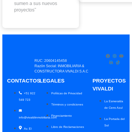
sumen a sus nuevos
proyectos"
RUC: 20604145458
Razón Social: INMOBILIARIA &
CONSTRUCTORA VIVALDI S.A.C
CONTACTOS
LEGALES
PROYECTOS
VIVALDI
+51 922
Políticas de Privacidad
549 723
La Esmeralda
Términos y condiciones
de Cerro Azul
Financiamiento
info@vivaldiinmobiliaria.com
La Portada del
Sol
Libro de Reclamaciones
Av. El