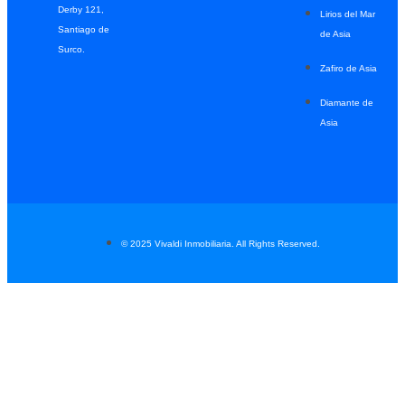
Derby 121,
Lirios del Mar
Santiago de
de Asia
Surco.
Zafiro de Asia
Diamante de
Asia
© 2025 Vivaldi Inmobiliaria. All Rights Reserved.