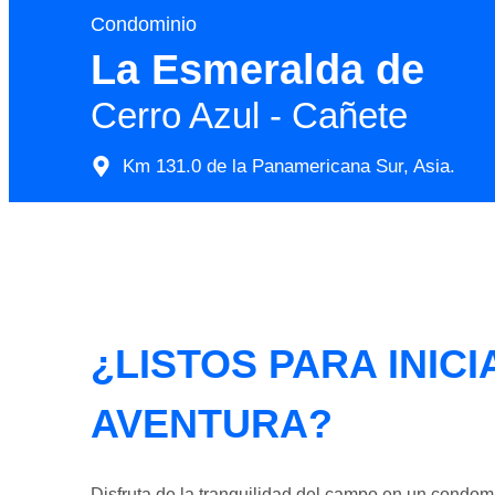
Condominio
La Esmeralda de
Cerro Azul - Cañete
Km 131.0 de la Panamericana Sur, Asia.
¿LISTOS PARA INIC
AVENTURA?
Disfruta de la tranquilidad del campo en un condo