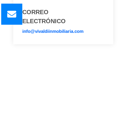
CORREO
ELECTRÓNICO
info@vivaldiinmobiliaria.com
PROYECTOS VIVALDI
La Esmeralda de Cerro Azul
La Portada del Sol