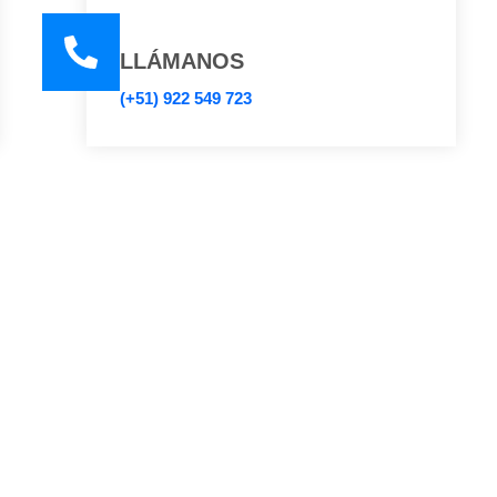
LLÁMANOS
(+51) 922 549 723
CTOS
LEGALES
51 922 549 723
Políticas de Privacidad
nfo@vivaldiinmobiliaria.com
Términos y condiciones