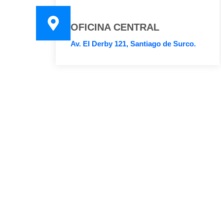
OFICINA CENTRAL
Av. El Derby 121, Santiago de Surco.
CONTA
RUC: 20604145458
+
Razón Social: INMOBILIARIA &
CONSTRUCTORA VIVALDI S.A.C
i