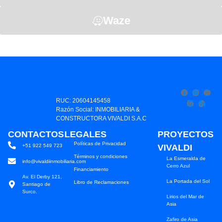
Waze
RUC: 20604145458
Razón Social: INMOBILIARIA &
CONSTRUCTORA VIVALDI S.A.C
CONTACTOS
LEGALES
PROYECTOS
Políticas de Privacidad
+51 922 549 723
VIVALDI
Términos y condiciones
La Esmeralda de
info@vivaldiinmobiliaria.com
Cerro Azul
Financiamiento
Av. El Derby 121,
La Portada del Sol
Libro de Reclamaciones
Santiago de
Surco.
Lirios del Mar de
Asia
Zafiro de Asia