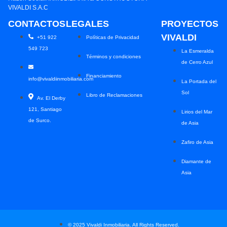
VIVALDI S.A.C
CONTACTOS
LEGALES
PROYECTOS
VIVALDI
+51 922
Políticas de Privacidad
549 723
La Esmeralda
Términos y condiciones
de Cerro Azul
Financiamiento
info@vivaldiinmobiliaria.com
La Portada del
Sol
Libro de Reclamaciones
Av. El Derby
121, Santiago
Lirios del Mar
de Surco.
de Asia
Zafiro de Asia
Diamante de
Asia
© 2025 Vivaldi Inmobiliaria. All Rights Reserved.